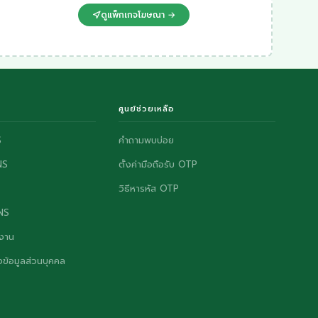
ดูแพ็กเกจโฆษณา →
ศูนย์ช่วยเหลือ
S
คำถามพบบ่อย
NS
ตั้งค่ามือถือรับ OTP
วิธีหารหัส OTP
ONS
งาน
ข้อมูลส่วนบุคคล