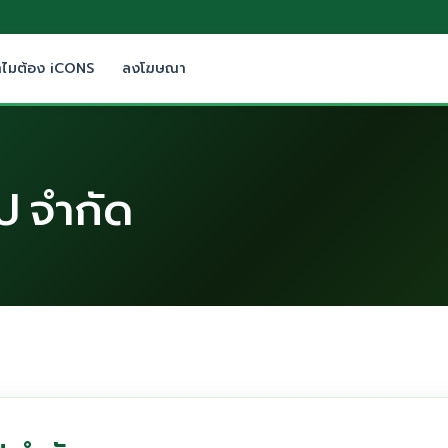
ำไมต้อง iCONS
ลงโฆษณา
๊ป จำกัด