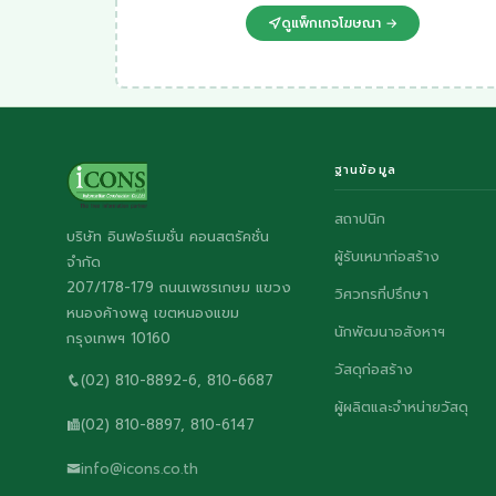
ดูแพ็กเกจโฆษณา →
ฐานข้อมูล
สถาปนิก
บริษัท อินฟอร์เมชั่น คอนสตรัคชั่น
ผู้รับเหมาก่อสร้าง
จำกัด
207/178-179 ถนนเพชรเกษม แขวง
วิศวกรที่ปรึกษา
หนองค้างพลู เขตหนองแขม
นักพัฒนาอสังหาฯ
กรุงเทพฯ 10160
วัสดุก่อสร้าง
(02) 810-8892-6, 810-6687
ผู้ผลิตและจำหน่ายวัสดุ
(02) 810-8897, 810-6147
info@icons.co.th