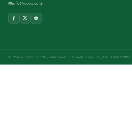
info@icons.co.th
© 2548–2569 iCONS – Information Construction Co., Ltd. สงวนลิขสิทธิ์