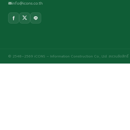
info@icons.co.th
© 2548–2569 iCONS – Information Construction Co., Ltd. สงวนลิขสิทธิ์