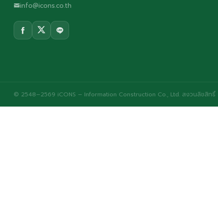
info@icons.co.th
© 2548–2569 iCONS – Information Construction Co., Ltd. สงวนลิขสิทธิ์