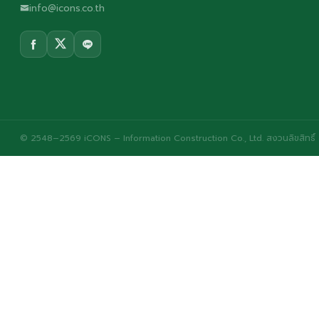
info@icons.co.th
© 2548–2569 iCONS – Information Construction Co., Ltd. สงวนลิขสิทธิ์