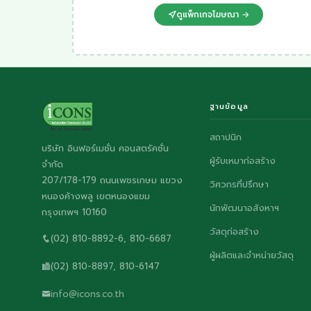
ดูแพ็กเกจโฆษณา →
ฐานข้อมูล
สถาปนิก
บริษัท อินฟอร์เมชั่น คอนสตรัคชั่น
ผู้รับเหมาก่อสร้าง
จำกัด
207/178-179 ถนนเพชรเกษม แขวง
วิศวกรที่ปรึกษา
หนองค้างพลู เขตหนองแขม
นักพัฒนาอสังหาฯ
กรุงเทพฯ 10160
วัสดุก่อสร้าง
(02) 810-8892-6, 810-6687
ผู้ผลิตและจำหน่ายวัสดุ
(02) 810-8897, 810-6147
info@icons.co.th