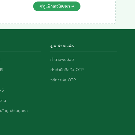
ดูแพ็กเกจโฆษณา →
ศูนย์ช่วยเหลือ
S
คำถามพบบ่อย
NS
ตั้งค่ามือถือรับ OTP
วิธีหารหัส OTP
ONS
งาน
ข้อมูลส่วนบุคคล