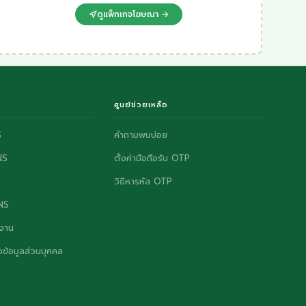
ดูแพ็กเกจโฆษณา →
ศูนย์ช่วยเหลือ
S
คำถามพบบ่อย
NS
ตั้งค่ามือถือรับ OTP
วิธีหารหัส OTP
ONS
งาน
ข้อมูลส่วนบุคคล