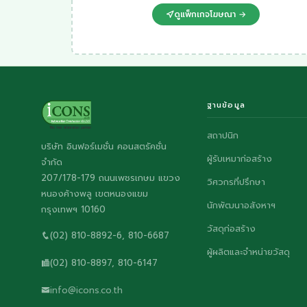
ดูแพ็กเกจโฆษณา →
ฐานข้อมูล
สถาปนิก
บริษัท อินฟอร์เมชั่น คอนสตรัคชั่น
ผู้รับเหมาก่อสร้าง
จำกัด
207/178-179 ถนนเพชรเกษม แขวง
วิศวกรที่ปรึกษา
หนองค้างพลู เขตหนองแขม
นักพัฒนาอสังหาฯ
กรุงเทพฯ 10160
วัสดุก่อสร้าง
(02) 810-8892-6, 810-6687
ผู้ผลิตและจำหน่ายวัสดุ
(02) 810-8897, 810-6147
info@icons.co.th