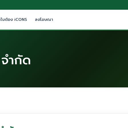
ำไมต้อง iCONS
ลงโฆษณา
 จำกัด