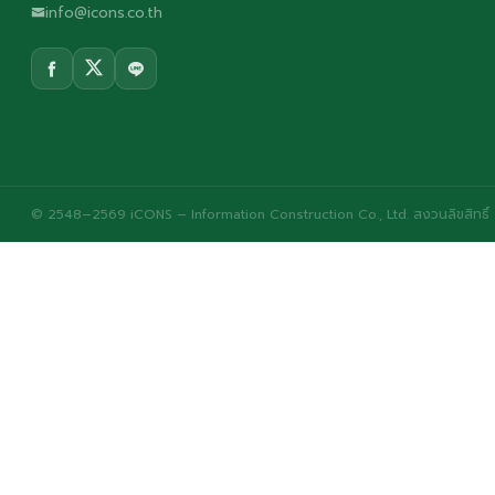
info@icons.co.th
© 2548–2569 iCONS – Information Construction Co., Ltd. สงวนลิขสิทธิ์