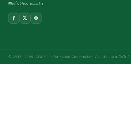
info@icons.co.th
© 2548–2569 iCONS – Information Construction Co., Ltd. สงวนลิขสิทธิ์