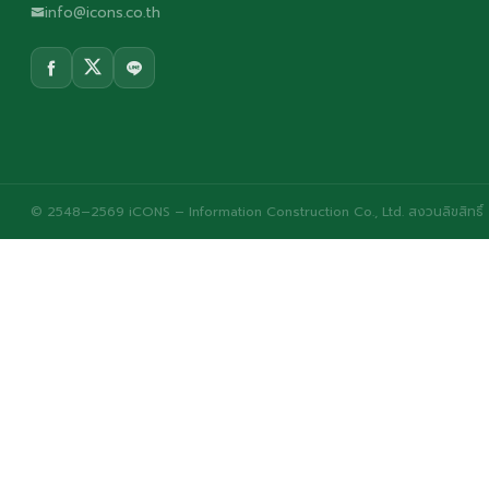
info@icons.co.th
© 2548–2569 iCONS – Information Construction Co., Ltd. สงวนลิขสิทธิ์