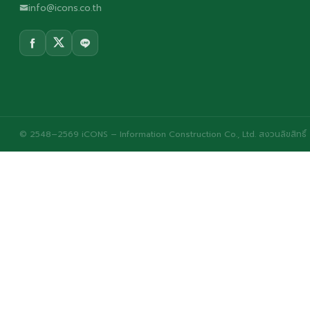
info@icons.co.th
© 2548–2569 iCONS – Information Construction Co., Ltd. สงวนลิขสิทธิ์