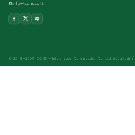
info@icons.co.th
© 2548–2569 iCONS – Information Construction Co., Ltd. สงวนลิขสิทธิ์