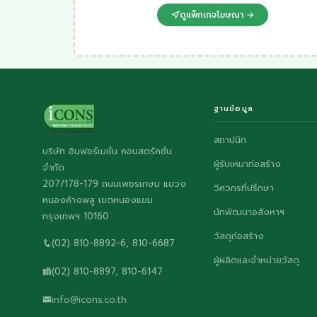
ดูแพ็กเกจโฆษณา →
ฐานข้อมูล
สถาปนิก
บริษัท อินฟอร์เมชั่น คอนสตรัคชั่น
ผู้รับเหมาก่อสร้าง
จำกัด
207/178-179 ถนนเพชรเกษม แขวง
วิศวกรที่ปรึกษา
หนองค้างพลู เขตหนองแขม
นักพัฒนาอสังหาฯ
กรุงเทพฯ 10160
วัสดุก่อสร้าง
(02) 810-8892-6, 810-6687
ผู้ผลิตและจำหน่ายวัสดุ
(02) 810-8897, 810-6147
info@icons.co.th