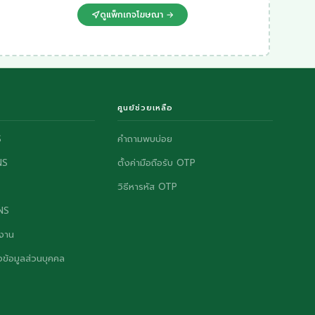
ดูแพ็กเกจโฆษณา →
ศูนย์ช่วยเหลือ
S
คำถามพบบ่อย
NS
ตั้งค่ามือถือรับ OTP
วิธีหารหัส OTP
ONS
งาน
ข้อมูลส่วนบุคคล