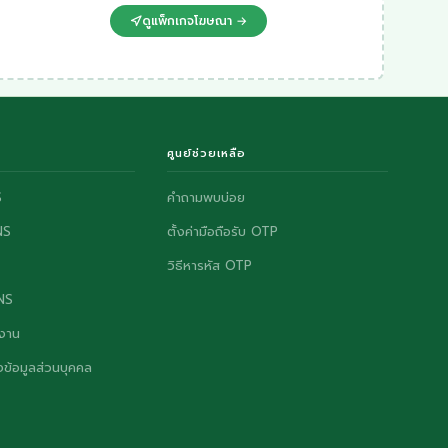
ดูแพ็กเกจโฆษณา →
ศูนย์ช่วยเหลือ
S
คำถามพบบ่อย
NS
ตั้งค่ามือถือรับ OTP
วิธีหารหัส OTP
ONS
งาน
ข้อมูลส่วนบุคคล