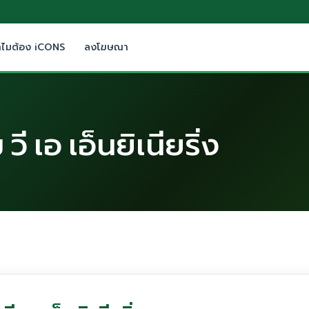
ำไมต้อง iCONS
ลงโฆษณา
วี เอ เอ็นยิเนียริ่ง