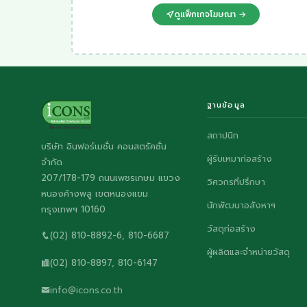
ดูแพ็กเกจโฆษณา →
ฐานข้อมูล
สถาปนิก
บริษัท อินฟอร์เมชั่น คอนสตรัคชั่น
ผู้รับเหมาก่อสร้าง
จำกัด
207/178-179 ถนนเพชรเกษม แขวง
วิศวกรที่ปรึกษา
หนองค้างพลู เขตหนองแขม
นักพัฒนาอสังหาฯ
กรุงเทพฯ 10160
วัสดุก่อสร้าง
(02) 810-8892-6, 810-6687
ผู้ผลิตและจำหน่ายวัสดุ
(02) 810-8897, 810-6147
info@icons.co.th