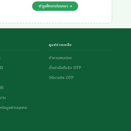
ดูแพ็กเกจโฆษณา →
ศูนย์ช่วยเหลือ
S
คำถามพบบ่อย
NS
ตั้งค่ามือถือรับ OTP
วิธีหารหัส OTP
ONS
งาน
ข้อมูลส่วนบุคคล