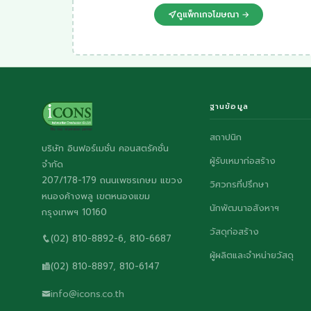
ดูแพ็กเกจโฆษณา →
ฐานข้อมูล
สถาปนิก
บริษัท อินฟอร์เมชั่น คอนสตรัคชั่น
ผู้รับเหมาก่อสร้าง
จำกัด
207/178-179 ถนนเพชรเกษม แขวง
วิศวกรที่ปรึกษา
หนองค้างพลู เขตหนองแขม
นักพัฒนาอสังหาฯ
กรุงเทพฯ 10160
วัสดุก่อสร้าง
(02) 810-8892-6, 810-6687
ผู้ผลิตและจำหน่ายวัสดุ
(02) 810-8897, 810-6147
info@icons.co.th