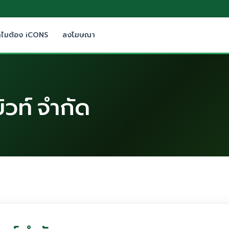
ำไมต้อง iCONS
ลงโฆษณา
บิวท์ จำกัด