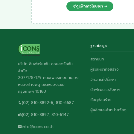
ดูแพ็กเกจโฆษณา →
ฐานข้อมูล
สถาปนิก
บริษัท อินฟอร์เมชั่น คอนสตรัคชั่น
ผู้รับเหมาก่อสร้าง
จำกัด
207/178-179 ถนนเพชรเกษม แขวง
วิศวกรที่ปรึกษา
หนองค้างพลู เขตหนองแขม
นักพัฒนาอสังหาฯ
กรุงเทพฯ 10160
วัสดุก่อสร้าง
(02) 810-8892-6, 810-6687
ผู้ผลิตและจำหน่ายวัสดุ
(02) 810-8897, 810-6147
info@icons.co.th