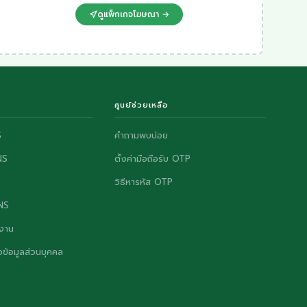
ดูแพ็กเกจโฆษณา →
ศูนย์ช่วยเหลือ
S
คำถามพบบ่อย
NS
ตั้งค่ามือถือรับ OTP
วิธีหารหัส OTP
ONS
งาน
ข้อมูลส่วนบุคคล