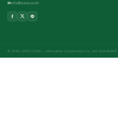
info@icons.co.th
© 2548–2569 iCONS – Information Construction Co., Ltd. สงวนลิขสิทธิ์