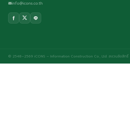
info@icons.co.th
© 2548–2569 iCONS – Information Construction Co., Ltd. สงวนลิขสิทธิ์