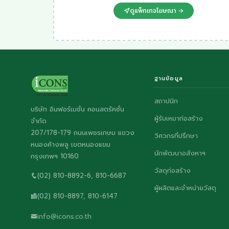
ดูแพ็กเกจโฆษณา →
ฐานข้อมูล
สถาปนิก
บริษัท อินฟอร์เมชั่น คอนสตรัคชั่น
ผู้รับเหมาก่อสร้าง
จำกัด
207/178-179 ถนนเพชรเกษม แขวง
วิศวกรที่ปรึกษา
หนองค้างพลู เขตหนองแขม
นักพัฒนาอสังหาฯ
กรุงเทพฯ 10160
วัสดุก่อสร้าง
(02) 810-8892-6, 810-6687
ผู้ผลิตและจำหน่ายวัสดุ
(02) 810-8897, 810-6147
info@icons.co.th