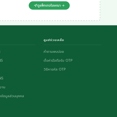
ดูแพ็กเกจโฆษณา →
ศูนย์ช่วยเหลือ
S
คำถามพบบ่อย
NS
ตั้งค่ามือถือรับ OTP
วิธีหารหัส OTP
ONS
งาน
ข้อมูลส่วนบุคคล