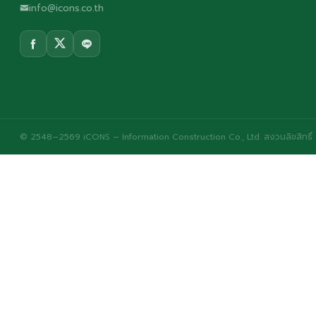
info@icons.co.th
© 2548–2569 iCONS – Information Construction Co., Ltd. สงวนลิขสิทธิ์