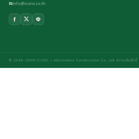
info@icons.co.th
© 2548–2569 iCONS – Information Construction Co., Ltd. สงวนลิขสิทธิ์