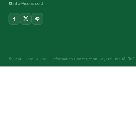
info@icons.co.th
© 2548–2569 iCONS – Information Construction Co., Ltd. สงวนลิขสิทธิ์