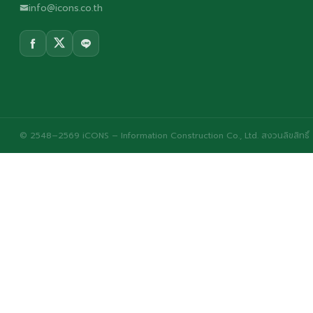
info@icons.co.th
© 2548–2569 iCONS – Information Construction Co., Ltd. สงวนลิขสิทธิ์