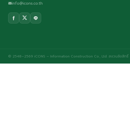
info@icons.co.th
© 2548–2569 iCONS – Information Construction Co., Ltd. สงวนลิขสิทธิ์