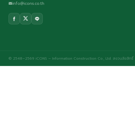
info@icons.co.th
© 2548–2569 iCONS – Information Construction Co., Ltd. สงวนลิขสิทธิ์