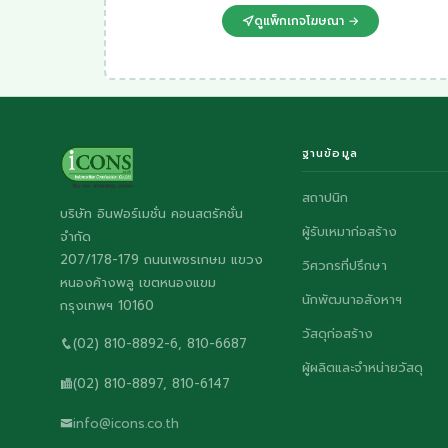
ดูแพ็กเกจโฆษณา →
ฐานข้อมูล
สถาปนิก
บริษัท อินฟอร์เมชั่น คอนสตรัคชั่น
ผู้รับเหมาก่อสร้าง
จำกัด
207/178-179 ถนนเพชรเกษม แขวง
วิศวกรที่ปรึกษา
หนองค้างพลู เขตหนองแขม
นักพัฒนาอสังหาฯ
กรุงเทพฯ 10160
วัสดุก่อสร้าง
(02) 810-8892-6, 810-6687
ผู้ผลิตและจำหน่ายวัสดุ
(02) 810-8897, 810-6147
info@icons.co.th