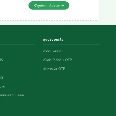
ดูแพ็กเกจโฆษณา →
ศูนย์ช่วยเหลือ
S
คำถามพบบ่อย
NS
ตั้งค่ามือถือรับ OTP
วิธีหารหัส OTP
ONS
งาน
ข้อมูลส่วนบุคคล