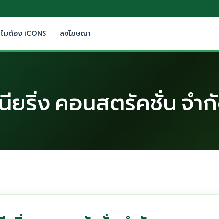
ำไมต้อง iCONS
ลงโฆษณา
ิเนียริ่ง คอนสตรัคชั่น จำก