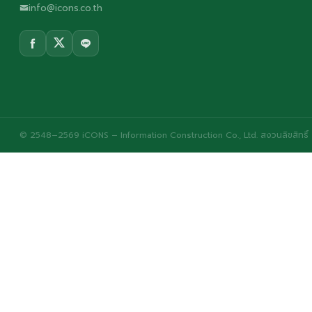
info@icons.co.th
© 2548–2569 iCONS – Information Construction Co., Ltd. สงวนลิขสิทธิ์