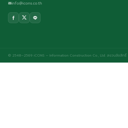
info@icons.co.th
© 2548–2569 iCONS – Information Construction Co., Ltd. สงวนลิขสิทธิ์