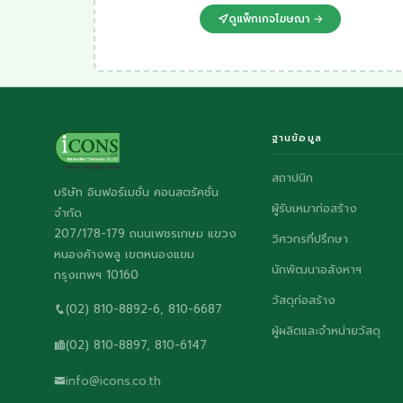
ดูแพ็กเกจโฆษณา →
ฐานข้อมูล
สถาปนิก
บริษัท อินฟอร์เมชั่น คอนสตรัคชั่น
ผู้รับเหมาก่อสร้าง
จำกัด
207/178-179 ถนนเพชรเกษม แขวง
วิศวกรที่ปรึกษา
หนองค้างพลู เขตหนองแขม
นักพัฒนาอสังหาฯ
กรุงเทพฯ 10160
วัสดุก่อสร้าง
(02) 810-8892-6, 810-6687
ผู้ผลิตและจำหน่ายวัสดุ
(02) 810-8897, 810-6147
info@icons.co.th