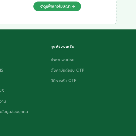
ดูแพ็กเกจโฆษณา →
ศูนย์ช่วยเหลือ
S
คำถามพบบ่อย
NS
ตั้งค่ามือถือรับ OTP
วิธีหารหัส OTP
ONS
งาน
ข้อมูลส่วนบุคคล