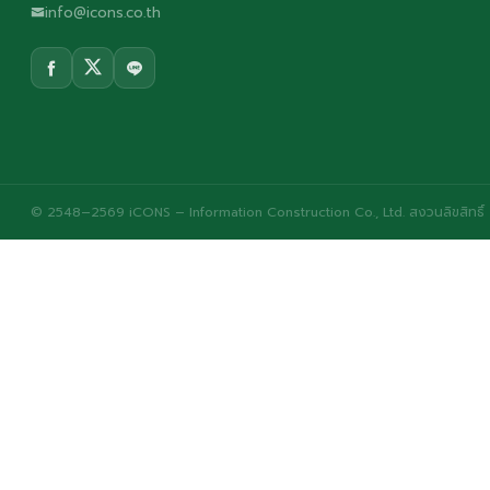
info@icons.co.th
© 2548–2569 iCONS – Information Construction Co., Ltd. สงวนลิขสิทธิ์