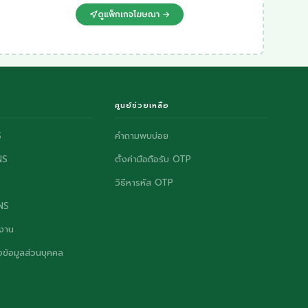
ดูแพ็กเกจโฆษณา →
ศูนย์ช่วยเหลือ
S
คำถามพบบ่อย
NS
ตั้งค่ามือถือรับ OTP
วิธีหารหัส OTP
ONS
งาน
ข้อมูลส่วนบุคคล