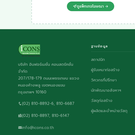
ดูแพ็กเกจโฆษณา →
ฐานข้อมูล
สถาปนิก
บริษัท อินฟอร์เมชั่น คอนสตรัคชั่น
ผู้รับเหมาก่อสร้าง
จำกัด
207/178-179 ถนนเพชรเกษม แขวง
วิศวกรที่ปรึกษา
หนองค้างพลู เขตหนองแขม
นักพัฒนาอสังหาฯ
กรุงเทพฯ 10160
วัสดุก่อสร้าง
(02) 810-8892-6, 810-6687
ผู้ผลิตและจำหน่ายวัสดุ
(02) 810-8897, 810-6147
info@icons.co.th