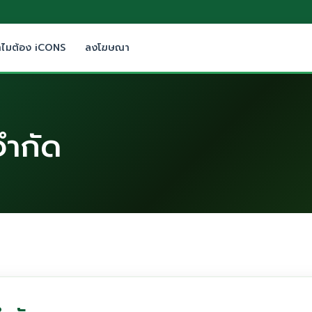
ำไมต้อง iCONS
ลงโฆษณา
จำกัด