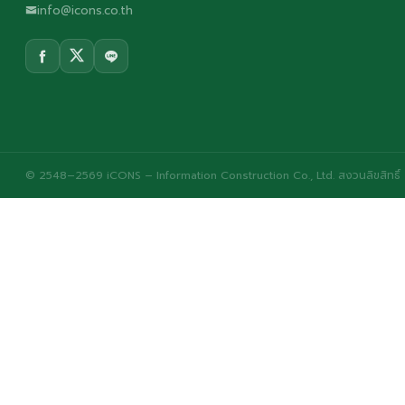
info@icons.co.th
© 2548–2569 iCONS – Information Construction Co., Ltd. สงวนลิขสิทธิ์