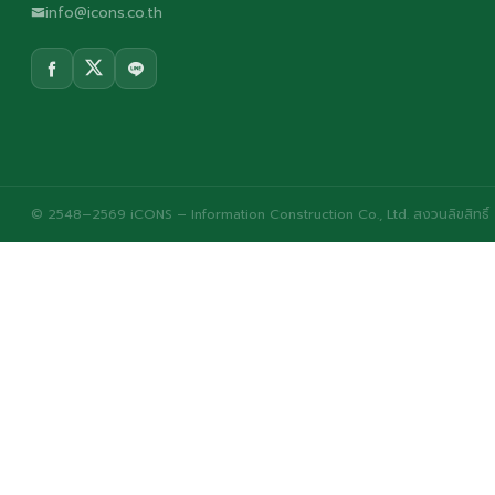
info@icons.co.th
© 2548–2569 iCONS – Information Construction Co., Ltd. สงวนลิขสิทธิ์