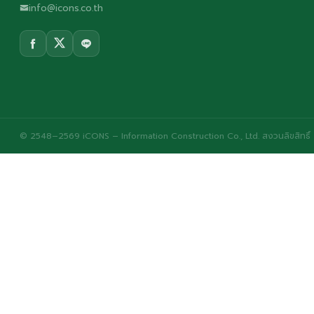
info@icons.co.th
© 2548–2569 iCONS – Information Construction Co., Ltd. สงวนลิขสิทธิ์