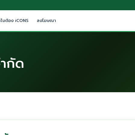
ำไมต้อง iCONS
ลงโฆษณา
จำกัด