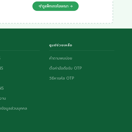
ดูแพ็กเกจโฆษณา →
ศูนย์ช่วยเหลือ
S
คำถามพบบ่อย
NS
ตั้งค่ามือถือรับ OTP
วิธีหารหัส OTP
ONS
งาน
ข้อมูลส่วนบุคคล