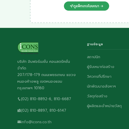
ดูแพ็กเกจโฆษณา →
ฐานข้อมูล
สถาปนิก
บริษัท อินฟอร์เมชั่น คอนสตรัคชั่น
ผู้รับเหมาก่อสร้าง
จำกัด
207/178-179 ถนนเพชรเกษม แขวง
วิศวกรที่ปรึกษา
หนองค้างพลู เขตหนองแขม
นักพัฒนาอสังหาฯ
กรุงเทพฯ 10160
วัสดุก่อสร้าง
(02) 810-8892-6, 810-6687
ผู้ผลิตและจำหน่ายวัสดุ
(02) 810-8897, 810-6147
info@icons.co.th