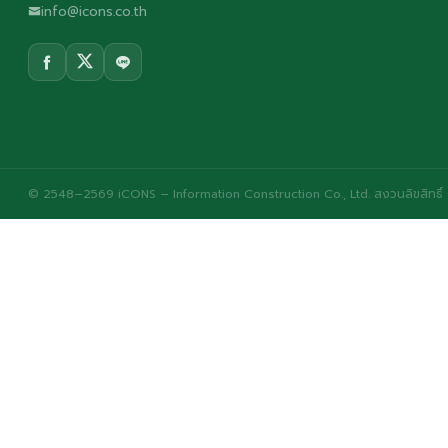
info@icons.co.th
© 2548–2569 iCONS – Information Construction Co., Ltd. สงวนลิขสิทธิ์