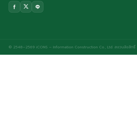
© 2548–2569 iCONS – Information Construction Co., Ltd. สงวนลิขสิทธิ์