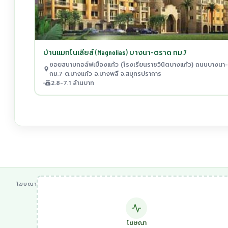
บ้านแมกโนเลียส์ (Magnolias) บางนา-ตราด กม.7
ซอยสนามกอล์ฟเมืองแก้ว (โรงเรียนราชวินิตบางแก้ว) ถนนบางนา
กม.7 ต.บางแก้ว อ.บางพลี จ.สมุทรปราการ
2.8-7.1 ล้านบาท
โฆษณา
โฆษณา