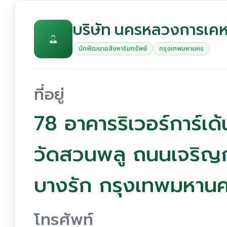
บริษัท นครหลวงการเคหะ
นักพัฒนาอสังหาริมทรัพย์
กรุงเทพมหานคร
ที่อยู่
78 อาคารริเวอร์การ์เด้
วัดสวนพลู ถนนเจริญก
บางรัก กรุงเทพมหาน
โทรศัพท์