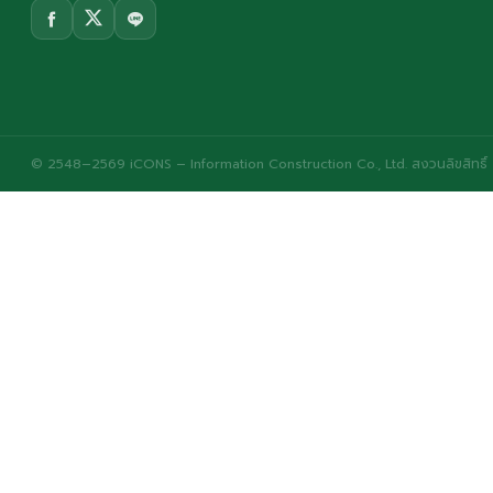
© 2548–2569 iCONS – Information Construction Co., Ltd. สงวนลิขสิทธิ์