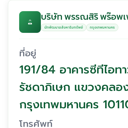
บริษัท พรรณสิริ พร๊อพเพ
นักพัฒนาอสังหาริมทรัพย์
กรุงเทพมหานคร
ที่อยู่
191/84 อาคารซีทีไอทาว
รัชดาภิเษก แขวงคลอ
กรุงเทพมหานคร 1011
โทรศัพท์