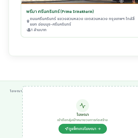
พรีมา ศรีนครินทร์ (Prima Srinakharin)
ถนนศรีนครินทร์ แขวงสวนหลวง เขตสวนหลวง กรุงเทพฯ ใกล้สี่
แยก อ่อนนุช-ศรีนครินทร์
1 ล้านบาท
โฆษณา
โฆษณา
เข้าถึงกลุ่มเป้าหมายวงการก่อสร้าง
ดูแพ็กเกจโฆษณา →