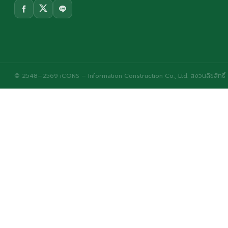
© 2548–2569 iCONS – Information Construction Co., Ltd. สงวนลิขสิทธิ์