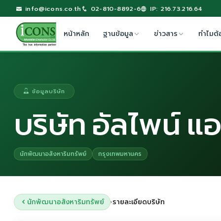
info@icons.co.th
02-810-8892-6
IP: 216.73.216.64
หน้าหลัก
ฐานข้อมูล
ข่าวสาร
ทำไมต้
ข้อมูลบริษัท
บริษัท อัลไพน์ แ
นักพัฒนาอสังหาริมทรัพย์
กรุงเทพมหานคร
นักพัฒนาอสังหาริมทรัพย์
รายละเอียดบริษัท
›