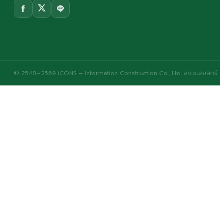
© 2548–2569 iCONS – Information Construction Co., Ltd. สงวนลิขสิทธิ์