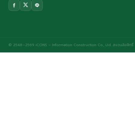
© 2548–2569 iCONS – Information Construction Co., Ltd. สงวนลิขสิทธิ์