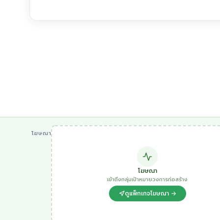
โฆษณา
โฆษณา
เข้าถึงกลุ่มเป้าหมายวงการก่อสร้าง
ดูแพ็กเกจโฆษณา →