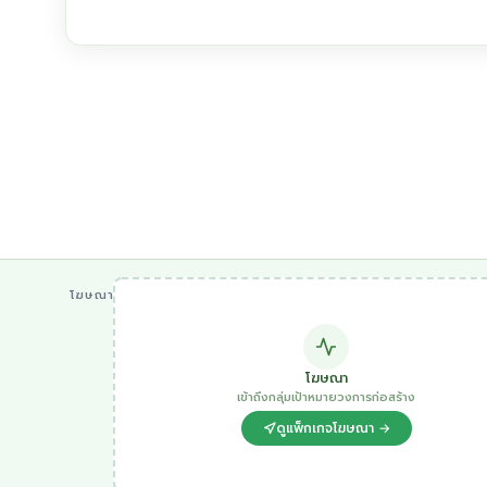
โฆษณา
โฆษณา
เข้าถึงกลุ่มเป้าหมายวงการก่อสร้าง
ดูแพ็กเกจโฆษณา →