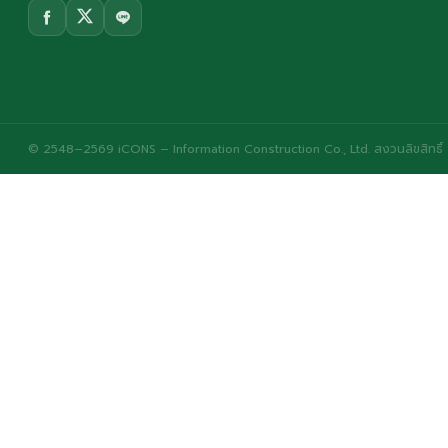
© 2548–2569 iCONS – Information Construction Co., Ltd. สงวนลิขสิทธิ์