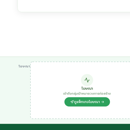
โฆษณา
โฆษณา
เข้าถึงกลุ่มเป้าหมายวงการก่อสร้าง
ดูแพ็กเกจโฆษณา →