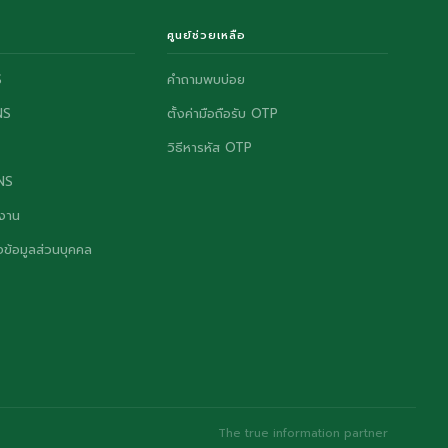
ศูนย์ช่วยเหลือ
S
คำถามพบบ่อย
NS
ตั้งค่ามือถือรับ OTP
วิธีหารหัส OTP
ONS
งาน
ข้อมูลส่วนบุคคล
The true information partner