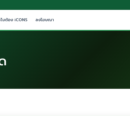
ำไมต้อง iCONS
ลงโฆษณา
ัด