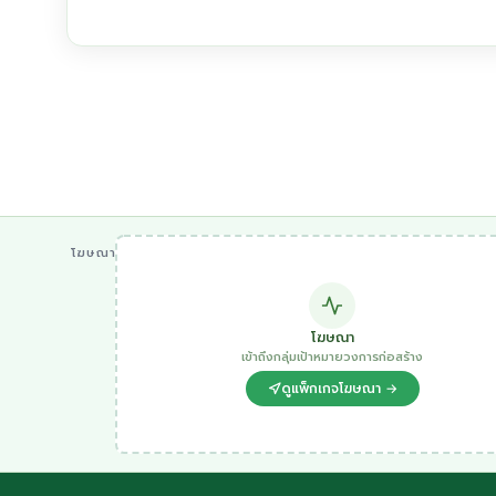
โฆษณา
โฆษณา
เข้าถึงกลุ่มเป้าหมายวงการก่อสร้าง
ดูแพ็กเกจโฆษณา →