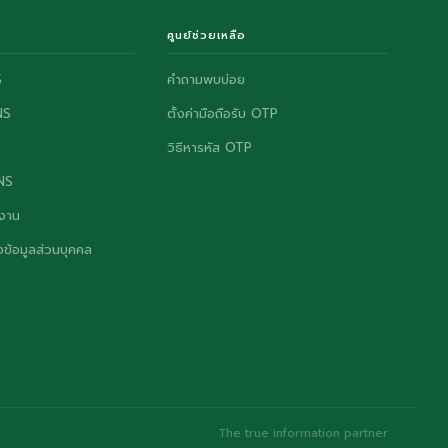
ศูนย์ช่วยเหลือ
S
คำถามพบบ่อย
NS
ตั้งค่ามือถือรับ OTP
วิธีหารหัส OTP
ONS
งาน
ข้อมูลส่วนบุคคล
The true information partner